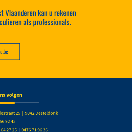
st Vlaanderen kan u rekenen
ulieren als professionals.
e.be
ons volgen
destraat 25 | 9042 Desteldonk
56 92 43
 64 27 25
|
0476 71 96 36