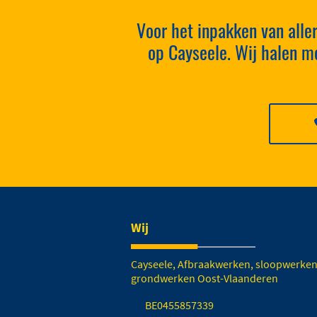
Voor het inpakken van alle
op Cayseele. Wij halen me
Wij
Cayseele, Afbraakwerken, sloopwerken
grondwerken Oost-Vlaanderen
BE0455857339