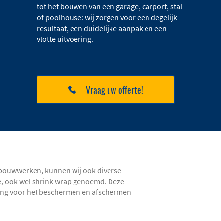
tot het bouwen van een garage, carport, stal
of poolhouse: wij zorgen voor een degelijk
resultaat, een duidelijke aanpak en een
vlotte uitvoering.
Vraag uw offerte!
n bouwwerken, kunnen wij ook diverse
ie, ook wel shrink wrap genoemd. Deze
ssing voor het beschermen en afschermen