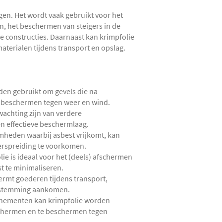
gen. Het wordt vaak gebruikt voor het
 het beschermen van steigers in de
ke constructies. Daarnaast kan krimpfolie
terialen tijdens transport en opslag.
en gebruikt om gevels die na
 beschermen tegen weer en wind.
achting zijn van verdere
n effectieve beschermlaag.
mheden waarbij asbest vrijkomt, kan
erspreiding te voorkomen.
ie is ideaal voor het (deels) afschermen
t te minimaliseren.
rmt goederen tijdens transport,
bestemming aankomen.
enementen kan krimpfolie worden
schermen en te beschermen tegen