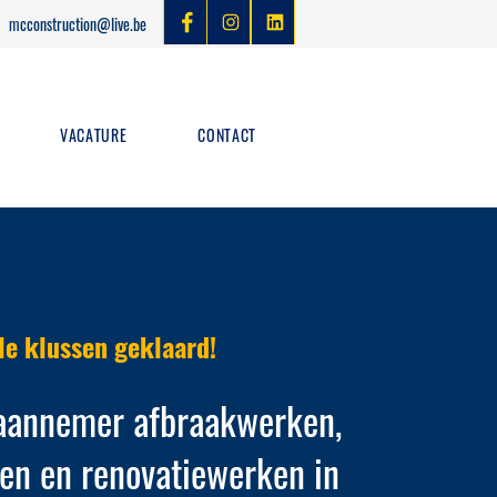
mcconstruction@live.be
VACATURE
CONTACT
lle klussen geklaard!
 aannemer afbraakwerken,
en en renovatiewerken in