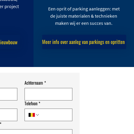
er project
Een oprit of parking aanleggen: met
de juiste materialen & technieken
maken wij er een succes van.
Meer info over aanleg van parkings en opritten
 nieuwbouw
Achternaam
*
Telefoon
*
*