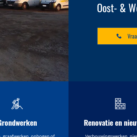
Oost- & W
Vraa
Grondwerken
Renovatie en nie
n, graafwerken, ophogen of
Verbouwingswerken, ni