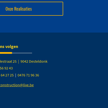
Onze Realisaties
ons volgen
destraat 25 | 9042 Desteldonk
56 92 43
 64 27 25
|
0476 71 96 36
onstruction@live.be