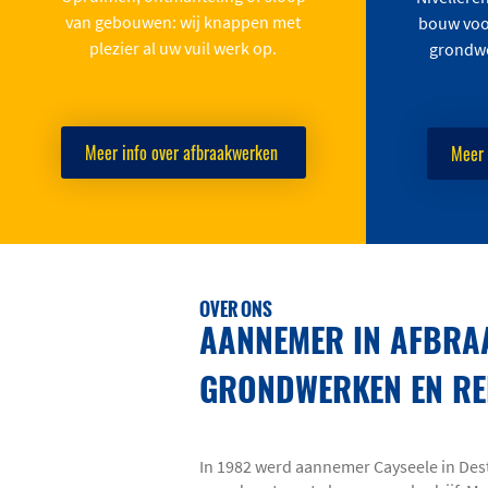
van gebouwen: wij knappen met
bouw voo
plezier al uw vuil werk op.
grondwe
Meer info over afbraakwerken
Meer 
OVER ONS
AANNEMER IN AFBRA
GRONDWERKEN EN RE
In 1982 werd aannemer Cayseele in Dest