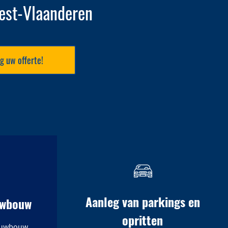
est-Vlaanderen
g uw offerte!
Aanleg van parkings en
uwbouw
opritten
euwbouw,