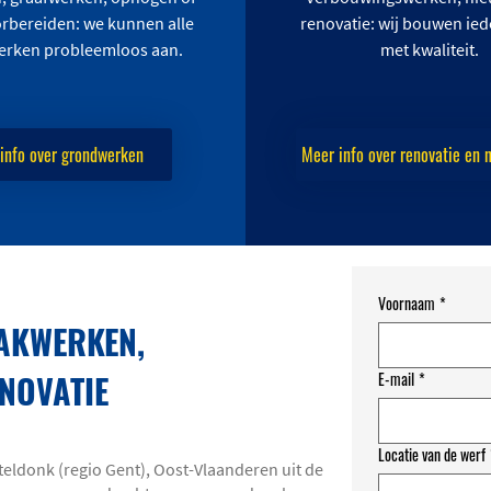
rbereiden: we kunnen alle
renovatie: wij bouwen ied
rken probleemloos aan.
met kwaliteit.
info over grondwerken
Meer info over renovatie en
Voornaam
*
AKWERKEN,
NOVATIE
E-mail
*
Locatie van de werf
eldonk (regio Gent), Oost-Vlaanderen uit de