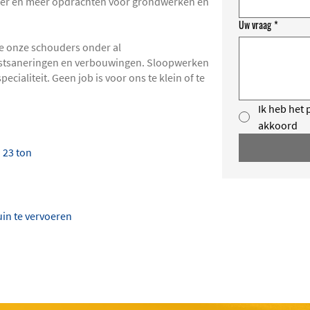
eer en meer opdrachten voor grondwerken en
Uw vraag
*
we onze schouders onder al
stsaneringen
en
verbouwingen
. Sloopwerken
cialiteit. Geen job is voor ons te klein of te
Ik heb het 
akkoord
 23 ton
in te vervoeren